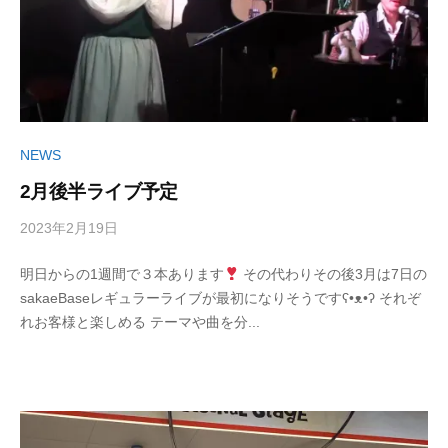
a
た
L
n
の
S
T
心
I
a
に
n
T
輝
R
E
き
e
NEWS
を
c
2月後半ライブ予定
（
届
o
け
T
r
2023年2月19日
b
/
る
a
d
y
0
シ
s
n
明日からの1週間で３本あります
その代わりその後3月は7日の
丹
件
ン
)
sakaeBaseレギュラーライブが最初になりそうですʕ•ᴥ•ʔ それぞ
治
の
T
ガ
れお客様と楽しめる テーマや曲を分...
明
コ
a
ー
美
メ
n
ソ
ン
R
ン
ト
e
グ
c
ラ