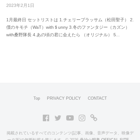
2023年2月1日
b
/
y
0
1月最終日 セットリストは 1.チェリーブラッサム（松田聖子） 2.
丹
件
僕のキモチ（WaT）with＄unny 3.冬のファンタジー（カズン）
治
の
with桑野隊長 4.あの頃の君に会えたら （オリジナル） 5...
明
コ
美
メ
ン
ト
Top
PRIVACY POLICY
CONTACT
Facebook
Twitter
Youtube
Instagram
ア
メ
掲載されているすべてのコンテンツ(記事、画像、音声データ、映像デ
ブ
ータ等)の無断転載を禁じます。© 2026
丹治☆明美 OFFICAL SITE