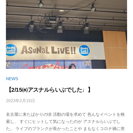
イ
o
タ
r
ー
d
丹
s
治
)
☆
明
美
NEWS
【2/15㈬アスナルらいぶでした♩】
2023年2月15日
b
/
y
0
名古屋に来たばかりの頃 活動の場を求めて 色んなイベントを検
丹
件
索し、 すぐにヒットして気になったのが アスナルらいぶでし
治
の
た。 ライブのブランクが長かったことや まもなくコロナ禍に突
明
コ