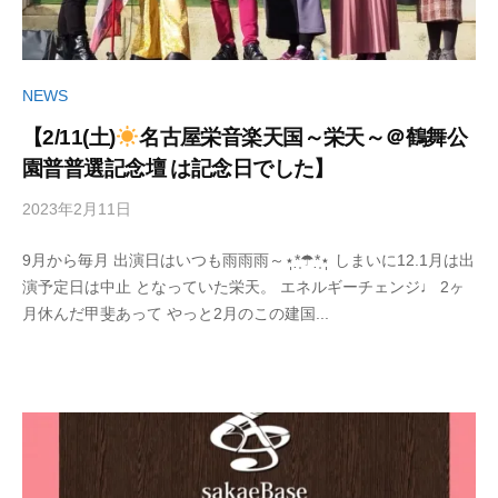
NEWS
【2/11(土)
名古屋栄音楽天国～栄天～＠鶴舞公
園普普選記念壇 は記念日でした】
2023年2月11日
b
/
y
0
9月から毎月 出演日はいつも雨雨雨～⋆̩*̣̩☂︎*̣̩⋆̩ しまいに12.1月は出
丹
件
演予定日は中止 となっていた栄天。 エネルギーチェンジ♩ 2ヶ
治
の
月休んだ甲斐あって やっと2月のこの建国...
明
コ
美
メ
ン
ト