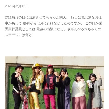
2023年2月13日
b
/
y
0
2/11晴れの日に出演させてもらった栄天、 12日は私は別なお仕
丹
件
事があって 最初からは見に行けなかったのですが、 この日が栄
治
の
天実行委員としては 最後の出演になる、きゃんべる☆ちゃんの
明
コ
ステージには何と...
美
メ
ン
ト