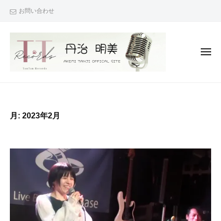
丹
コ
お問い合わせ
治
ン
☆
テ
明
ン
美
メ
O
ツ
ニ
ュ
F
へ
ー
丹
『
F
ス
治
次
I
キ
C
は
☆
ッ
月:
2023年2月
A
君
明
プ
L
も
美
S
で
O
I
き
F
T
る
F
E
！
I
』
（
C
あ
T
な
A