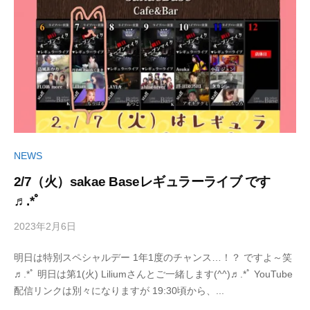
NEWS
2/7（火）sakae Baseレギュラーライブ です
♬.*ﾟ
2023年2月6日
b
/
y
0
明日は特別スペシャルデー 1年1度のチャンス…！？ ですよ～笑
丹
件
♬.*ﾟ 明日は第1(火) Liliumさんとご一緒します(^^)♬.*ﾟ YouTube
治
の
配信リンクは別々になりますが 19:30頃から、...
明
コ
美
メ