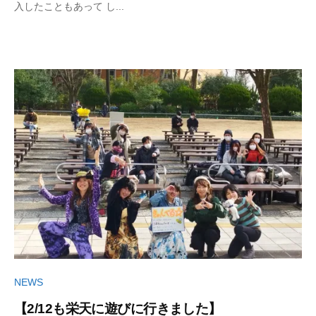
入したこともあって し...
美
メ
ン
ト
NEWS
【2/12も栄天に遊びに行きました】