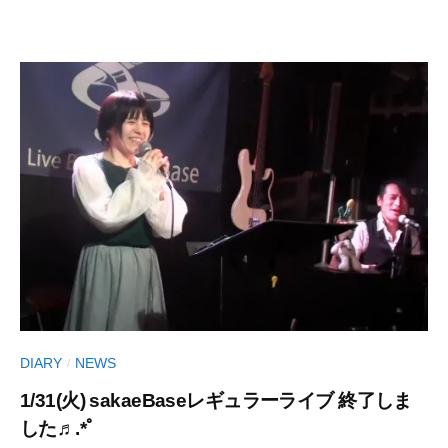
ン
ト
DIARY
NEWS
/
1/31(火) sakaeBaseレギュラーライブ 終了しま
した♬.*ﾟ