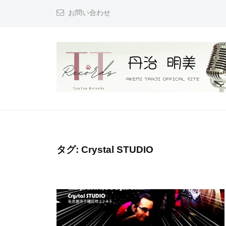
コ
治
お問い合わせ
ン
☆
テ
明
ン
美
ツ
O
へ
F
F
ス
丹
『
I
キ
次
治
C
ッ
は
☆
A
プ
君
明
タグ:
Crystal STUDIO
L
も
美
S
で
I
O
き
T
F
る
E
F
！