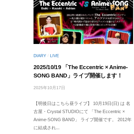
I
』
（
あ
C
T
な
A
a
た
n
L
の
T
S
心
a
I
に
DIARY
LIVE
/
n
T
輝
R
2025/10/19 「The Eccentric × Anime-
E
き
e
SONG BAND」ライブ開催します！
を
c
2025年10月17日
b
/
届
o
（
y
0
け
r
T
【明後日はこちら昼ライブ】 10月19日(日) は 名
丹
件
d
る
治
の
古屋・Crystal STUDIOにて 「The Eccentric ×
a
s
シ
明
コ
Anime-SONG BAND」 ライブ開催です。 2012年
n
)
ン
美
メ
に結成され...
T
ガ