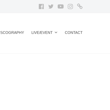
Facebook
Twitter
Youtube
Instagram
ア
メ
ブ
ロ
ISCOGRAPHY
LIVE/EVENT
CONTACT