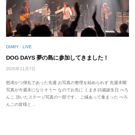
a
た
L
n
の
S
T
心
I
a
に
n
T
輝
R
E
き
e
DIARY
LIVE
/
を
c
DOG DAYS 夢の島に参加してきました！
（
届
o
け
T
r
2025年11月7日
b
/
る
a
d
y
0
シ
s
n
怒涛かつ弾丸であった先週 お写真の整理を始められず 先週木曜
丹
件
ン
)
写真が今週末になりそうー なのでお先に くまき15歳誕生日 ぺろ
治
の
T
ガ
んこ 頂いたステージ写真の一部です。 ご縁あって集まった ぺろ
明
コ
a
ー
んこの皆様と ...
美
メ
n
ソ
ン
R
ン
ト
e
グ
c
ラ