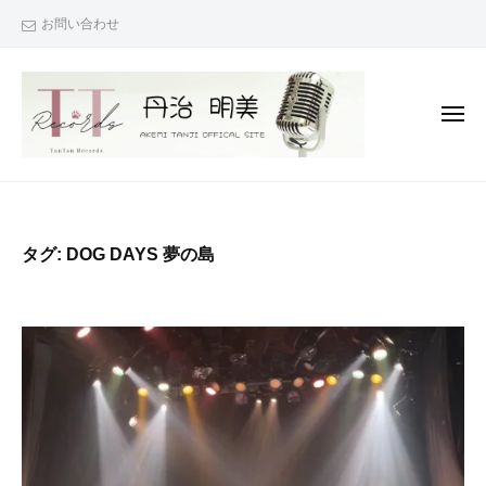
丹
コ
お問い合わせ
治
ン
☆
テ
明
ン
美
メ
O
ツ
ニ
ュ
F
へ
ー
丹
『
F
ス
治
次
I
キ
C
は
☆
ッ
タグ:
DOG DAYS 夢の島
A
君
明
プ
L
も
美
S
で
O
I
き
F
T
る
F
E
！
I
』
（
C
あ
T
な
A