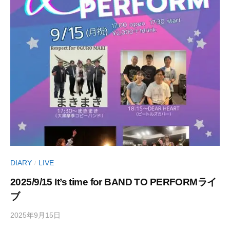
イ
o
タ
r
ー
d
丹
s
治
)
☆
明
美
DIARY
LIVE
/
2025/9/15 It’s time for BAND TO PERFORMライ
ブ
2025年9月15日
b
/
y
0