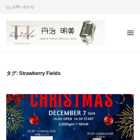
丹
コ
お問い合わせ
治
ン
☆
テ
明
ン
美
メ
O
ツ
ニ
ュ
F
へ
ー
丹
『
F
ス
治
次
I
キ
C
は
☆
ッ
タグ:
Strawberry Fields
A
君
明
プ
L
も
美
S
で
O
I
き
F
T
る
F
E
！
I
』
（
C
あ
T
な
A