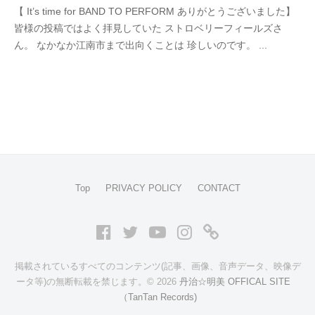
【 It’s time for BAND TO PERFORM ありがとうございました】
丹
件
皆様の投稿ではよく拝見していた ストロベリーフィールズさ
治
の
ん。 なかなか江南市まで出向くことは 珍しいのです。 ...
明
コ
美
メ
ン
ト
Top
PRIVACY POLICY
CONTACT
Facebook
Twitter
Youtube
Instagram
ア
メ
掲載されているすべてのコンテンツ(記事、画像、音声データ、映像デ
ブ
ータ等)の無断転載を禁じます。© 2026
丹治☆明美 OFFICAL SITE
（TanTan Records)
ロ