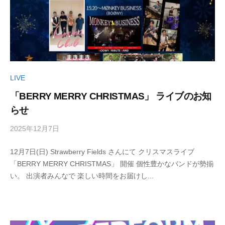
a
た
L
n
の
S
T
心
I
a
に
n
T
輝
R
E
き
e
LIVE
を
c
「BERRY MERRY CHRISTMAS」 ライブのお知
（
届
o
らせ
け
T
r
る
a
d
2025年12月7日
b
/
シ
s
n
y
0
ン
)
T
12月7日(日) Strawberry Fields さんにて クリスマスライブ
丹
件
ガ
「BERRY MERRY CHRISTMAS」 開催 個性豊かなバンドが勢揃
治
の
a
ー
い。 出演者みんなで 楽しい時間をお届けし...
明
コ
n
ソ
美
メ
R
ン
ン
e
グ
ト
c
ラ