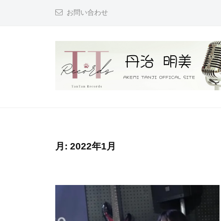
コ
治
お問い合わせ
ン
☆
テ
明
ン
美
ツ
O
へ
F
F
ス
丹
『
I
キ
次
治
C
ッ
は
☆
A
プ
君
明
月:
2022年1月
L
も
美
S
で
I
O
き
T
F
る
E
F
！