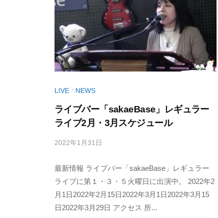
I
』
（
あ
C
T
な
A
a
た
n
L
の
T
S
心
a
I
に
LIVE
NEWS
/
n
T
輝
R
ライブバー「sakaeBase」レギュラー
E
き
e
ライブ2月・3月スケジュール
を
c
2022年1月31日
b
/
届
o
（
y
0
け
r
T
最新情報 ライブバー「sakaeBase」レギュラー
丹
件
d
る
治
の
ライブに第１・３・５火曜日に出演中。 2022年2
a
s
シ
明
コ
月1日2022年2月15日2022年3月1日2022年3月15
n
)
ン
美
メ
日2022年3月29日 アクセス 所...
T
ガ