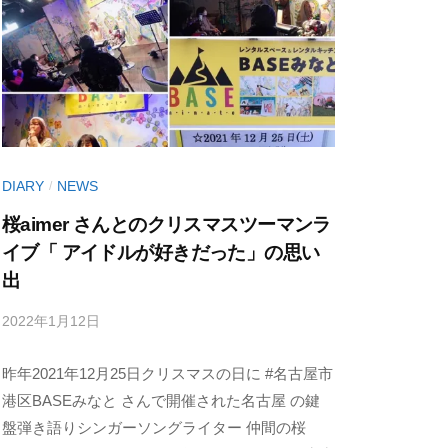
DIARY
NEWS
/
桜aimer さんとのクリスマスツーマンラ
イブ「 アイドルが好きだった」の思い
出
2022年1月12日
b
/
y
0
昨年2021年12月25日クリスマスの日に #名古屋市
丹
件
治
の
港区BASEみなと さんで開催された名古屋 の鍵
明
コ
盤弾き語りシンガーソングライター 仲間の桜