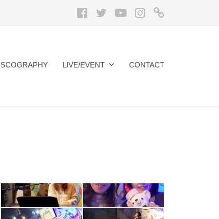
Facebook
Twitter
Youtube
Instagram
ア
メ
ブ
ロ
ISCOGRAPHY
LIVE/EVENT
CONTACT