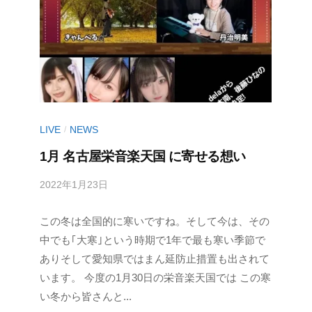
LIVE
NEWS
/
1月 名古屋栄音楽天国 に寄せる想い
2022年1月23日
b
/
y
0
この冬は全国的に寒いですね。そして今は、その
丹
件
治
の
中でも｢大寒｣という時期で1年で最も寒い季節で
明
コ
ありそして愛知県ではまん延防止措置も出されて
美
メ
います。 今度の1月30日の栄音楽天国では この寒
ン
い冬から皆さんと...
ト