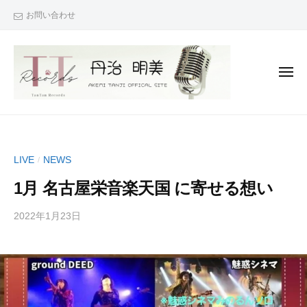
丹
コ
お問い合わせ
治
ン
☆
テ
明
ン
美
メ
O
ツ
ニ
ュ
F
へ
ー
丹
『
F
ス
治
次
I
キ
C
は
☆
ッ
LIVE
NEWS
/
A
君
明
プ
L
も
1月 名古屋栄音楽天国 に寄せる想い
美
S
で
O
I
き
2022年1月23日
b
/
F
T
y
0
る
F
E
丹
件
！
I
治
の
』
（
明
コ
C
あ
T
美
メ
な
A