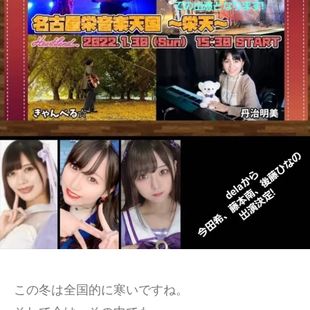
a
ン
た
L
n
ト
の
S
T
心
I
a
に
n
T
輝
R
E
き
e
を
c
（
届
o
け
T
r
る
a
d
シ
s
n
ン
)
T
ガ
a
ー
n
ソ
R
ン
e
この冬は全国的に寒いですね。
グ
c
ラ