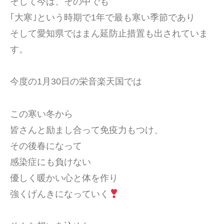
そして今は、その中でも
イ
o
｢大寒｣という時期で1年で最も寒い季節であり
タ
r
そして愛知県ではまん延防止措置も出されていま
ー
d
丹
す。
s
治
)
☆
今度の1月30日の栄音楽天国では
明
美
この寒い冬から
皆さんと励まし合って免疫力もつけ、
その後春になって
感染症にも負けない
優しく暖かい心と体を作り
強くげんきになっていく