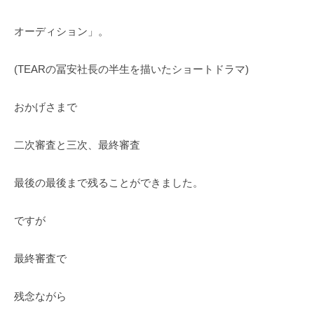
a
ン
た
L
n
ト
の
オーディション」。
S
T
心
I
a
に
(TEARの冨安社長の半生を描いたショートドラマ)
n
T
輝
R
E
き
e
おかげさまで
を
c
（
届
o
二次審査と三次、最終審査
け
T
r
る
a
d
最後の最後まで残ることができました。
シ
s
n
ン
)
T
ですが
ガ
a
ー
n
ソ
最終審査で
R
ン
e
グ
残念ながら
c
ラ