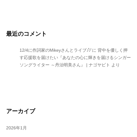
最近のコメント
12/4に作詞家のMikeyさんとライブ♪̊̈♪̆̈
に
背中を優しく押
す応援歌を届けたい『あなたの心に輝きを届けるシンガー
ソングライター ～丹治明美さん』 | ナゴヤビト
より
アーカイブ
2026年1月