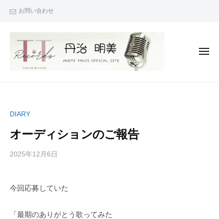
丹
コ
お問い合わせ
治
ン
☆
テ
明
ン
美
メ
O
ツ
ニ
ュ
F
へ
ー
丹
『
F
ス
治
次
I
キ
C
は
☆
ッ
DIARY
A
君
明
プ
L
も
オーディションのご報告
美
S
で
O
I
き
2025年12月6日
b
/
F
T
y
0
る
F
E
丹
件
！
今回応募していた
I
治
の
』
（
明
コ
C
あ
T
美
メ
「最期のありがとう歌ってみた
な
A