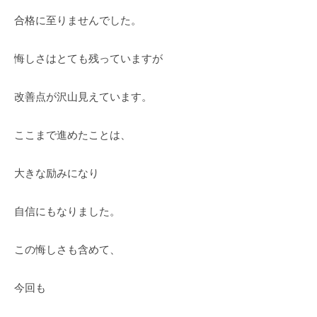
イ
o
合格に至りませんでした。
タ
r
ー
d
悔しさはとても残っていますが
丹
s
治
)
改善点が沢山見えています。
☆
明
ここまで進めたことは、
美
大きな励みになり
自信にもなりました。
この悔しさも含めて、
今回も