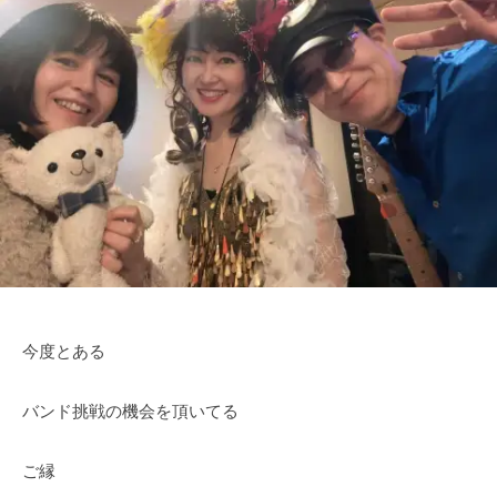
a
ン
た
L
n
ト
の
S
T
心
I
a
に
n
T
輝
R
E
き
e
を
c
（
届
o
け
T
r
る
a
d
シ
s
n
ン
)
T
今度とある
ガ
a
ー
n
ソ
バンド挑戦の機会を頂いてる
R
ン
e
グ
ご縁
c
ラ