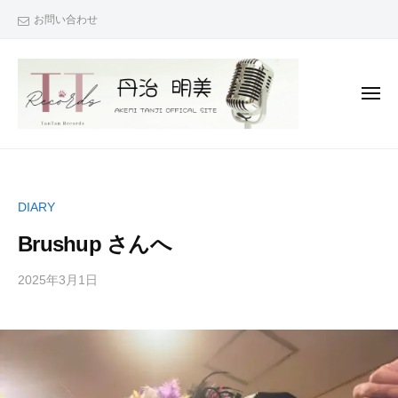
丹
コ
お問い合わせ
治
ン
☆
テ
明
ン
美
メ
O
ツ
ニ
ュ
F
へ
ー
丹
『
F
ス
治
次
I
キ
C
は
☆
ッ
DIARY
A
君
明
プ
L
も
Brushup さんへ
美
S
で
O
I
き
2025年3月1日
b
/
F
T
y
0
る
F
E
丹
件
！
I
治
の
』
（
明
コ
C
あ
T
美
メ
な
A