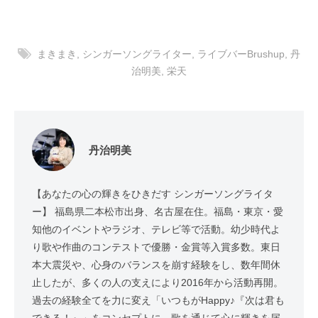
まきまき
,
シンガーソングライター
,
ライブバーBrushup
,
丹
治明美
,
栄天
丹治明美
【あなたの心の輝きをひきだす シンガーソングライタ
ー】 福島県二本松市出身、名古屋在住。福島・東京・愛
知他のイベントやラジオ、テレビ等で活動。幼少時代よ
り歌や作曲のコンテストで優勝・金賞等入賞多数。東日
本大震災や、心身のバランスを崩す経験をし、数年間休
止したが、多くの人の支えにより2016年から活動再開。
過去の経験全てを力に変え「いつもがHappy♪『次は君も