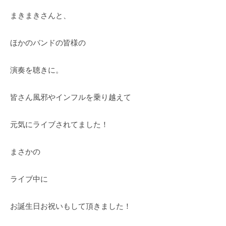
イ
o
まきまきさんと、
タ
r
ー
d
ほかのバンドの皆様の
丹
s
治
)
演奏を聴きに。
☆
明
皆さん風邪やインフルを乗り越えて
美
元気にライブされてました！
まさかの
ライブ中に
お誕生日お祝いもして頂きました！