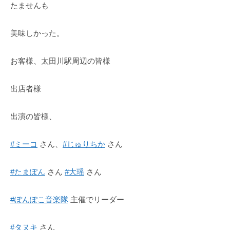
たませんも
美味しかった。
お客様、太田川駅周辺の皆様
出店者様
出演の皆様、
#ミーコ
さん、
#じゅりちか
さん
#たまぽん
さん
#大瑶
さん
#ぽんぽこ音楽隊
主催でリーダー
#タヌキ
さん