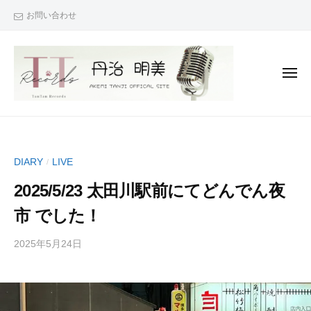
丹
コ
お問い合わせ
治
ン
☆
テ
明
ン
美
メ
O
ツ
ニ
ュ
F
へ
ー
丹
『
F
ス
治
次
I
キ
C
は
☆
ッ
DIARY
LIVE
/
A
君
明
プ
L
も
2025/5/23 太田川駅前にてどんでん夜
美
S
で
O
市 でした！
I
き
F
T
る
2025年5月24日
b
/
F
E
！
y
0
I
』
丹
件
（
C
あ
治
の
T
な
A
明
コ