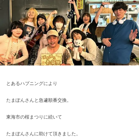
a
た
L
美
メ
n
の
ン
S
T
心
ト
I
a
に
n
T
輝
R
E
き
e
を
c
（
届
o
け
T
r
る
a
d
シ
とあるハプニングにより
s
n
ン
)
T
ガ
たまぽんさんと急遽順番交換。
a
ー
n
ソ
東海市の桜まつりに続いて
R
ン
e
グ
たまぽんさんに助けて頂きました。
c
ラ