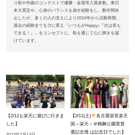
り歌や作曲のコンテストで優勝・金賞等入賞多数。東日
本大震災や、心身のバランスを崩す経験をし、数年間休
止したが、多くの人の支えにより2016年から活動再開。
過去の経験全てを力に変え「いつもがHappy♪『次は君も
できる！』」をコンセプトに、歌を通じて心に輝きを届
けています。
【2/12も栄天に遊びに行きま
【2/11(土)
名古屋栄音楽天
した】
国～栄天～＠鶴舞公園普普
選記念壇 は記念日でした】
2023年2月13日