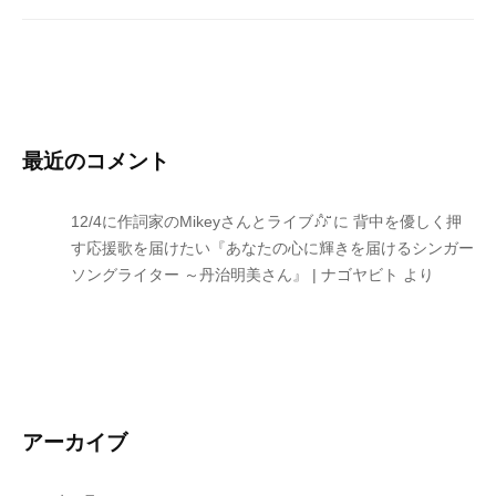
最近のコメント
12/4に作詞家のMikeyさんとライブ♪̊̈♪̆̈
に
背中を優しく押
す応援歌を届けたい『あなたの心に輝きを届けるシンガー
ソングライター ～丹治明美さん』 | ナゴヤビト
より
アーカイブ