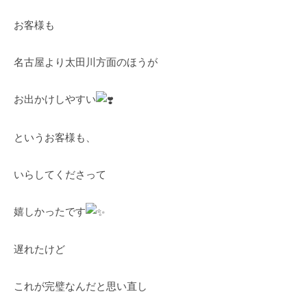
イ
o
お客様も
タ
r
ー
d
名古屋より太田川方面のほうが
丹
s
治
)
お出かけしやすい
☆
明
美
というお客様も、
いらしてくださって
嬉しかったです
遅れたけど
これが完璧なんだと思い直し